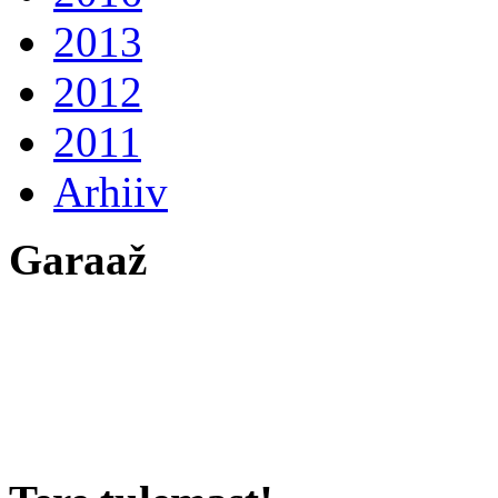
2013
2012
2011
Arhiiv
Garaaž